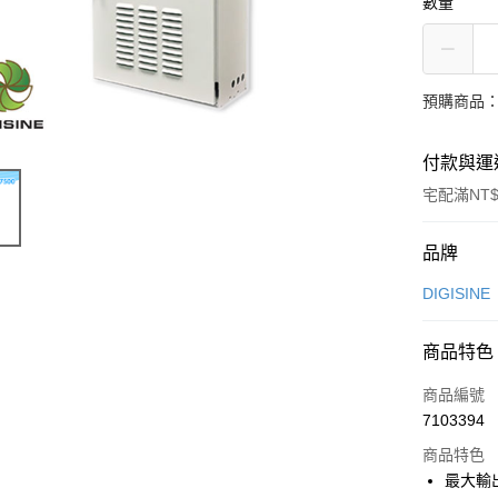
數量
預購商品：
付款與運
宅配滿NT$
付款方式
品牌
信用卡一
DIGISINE
信用卡分
商品特色
3 期 
商品編號
6 期 
合作金
7103394
華南商
12 期
合作金
上海商
商品特色
華南商
24 期
合作金
國泰世
最大輸
上海商
華南商