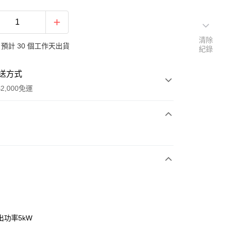
清除
預計 30 個工作天出貨
紀錄
送方式
2,000免運
次付款
期付款
0 利率 每期
NT$132,666
21家銀行
0 利率 每期
NT$66,333
21家銀行
庫商業銀行
第一商業銀行
業銀行
彰化商業銀行
 0 利率 每期
NT$33,166
21家銀行
庫商業銀行
第一商業銀行
業儲蓄銀行
台北富邦商業銀行
業銀行
彰化商業銀行
 0 利率 每期
NT$16,583
20家銀行
庫商業銀行
第一商業銀行
華商業銀行
兆豐國際商業銀行
出功率5kW
業儲蓄銀行
台北富邦商業銀行
業銀行
彰化商業銀行