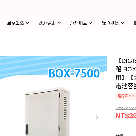
居家生活
聽力健康
戶外用品
綠色能源
【DIG
箱 BO
用】【
電池容量
宅配滿NT$
NT$498,0
NT$39