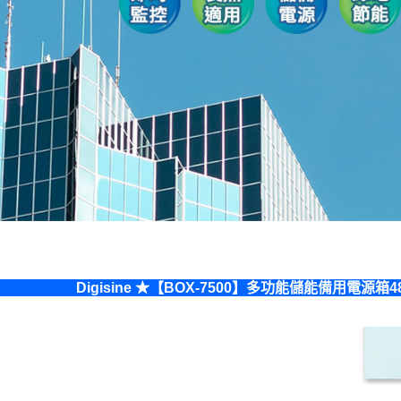
D
igisine ★【BOX-7500】多功能儲能備用電源箱4