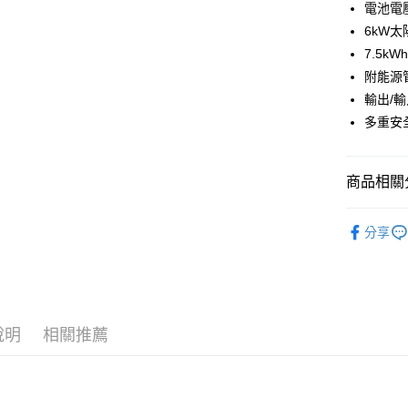
30 期
臺灣中
合作金
電池電壓
國泰世
上海商
匯豐（
華南商
臺灣中
合作金
6kW
LINE Pay
國泰世
聯邦商
上海商
匯豐（
華泰商
7.5k
臺灣中
元大商
兆豐國
聯邦商
Apple Pay
元大商
匯豐（
附能源
玉山商
台中商
元大商
台新國
聯邦商
台新國
輸出/輸
華泰商
Google Pa
玉山商
元大商
台灣樂
遠東國
多重安
台新國
玉山商
ATM付款
永豐商
台灣樂
台新國
星展（
台灣樂
中國信
商品相關分
運送方式
品牌專館
宅配
分享
綠色能源
每筆NT$1
香港地區
說明
相關推薦