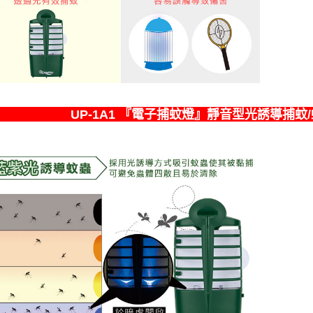
UP-1A1 『電子捕蚊燈』靜音型光誘導捕蚊