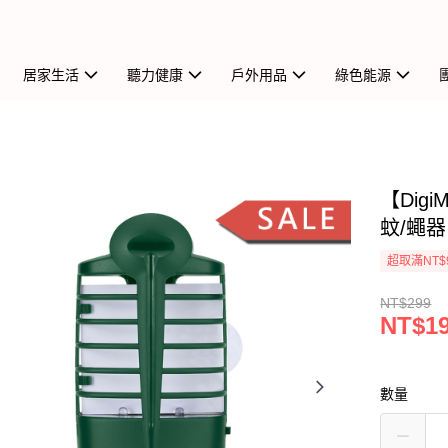
居家生活
聽力健康
戶外用品
綠色能源
【Dig
蚊/蠅器 
超取滿NT$
NT$299
NT$1
數量