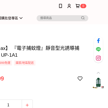
0
團購批發專區
iMax】 『電子捕蚊燈』靜音型光誘導捕
UP-1A1
999免運
國家/地區配送
99