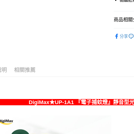
黏蟲紙
玉山商
台中商
元大商
台新國
聯邦商
台新國
華泰商
Apple Pay
玉山商
元大商
台灣樂
遠東國
台新國
玉山商
Google Pa
商品相關分
永豐商
台灣樂
台新國
星展（
台灣樂
ATM付款
品牌專館
中國信
分享
居家生活
貨到付款
運送方式
說明
相關推薦
全家取貨
每筆NT$7
7-11取貨
每筆NT$7
DigiMax★UP-1A1 『電子捕蚊燈』靜音
宅配
每筆NT$1
宅配-離島