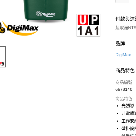
付款與運
超取滿NT$
付款方式
品牌
信用卡一
DigiMax
信用卡分
商品特色
3 期 
商品編號
6 期 
合作金
6678140
華南商
12 期
合作金
上海商
商品特色
華南商
24 期
合作金
國泰世
光誘導
上海商
華南商
30 期
臺灣中
合作金
非電擊
國泰世
上海商
匯豐（
華南商
臺灣中
合作金
工作安
超商取貨
國泰世
聯邦商
上海商
匯豐（
華泰商
壁掛設
臺灣中
元大商
兆豐國
聯邦商
LINE Pay
元大商
匯豐（