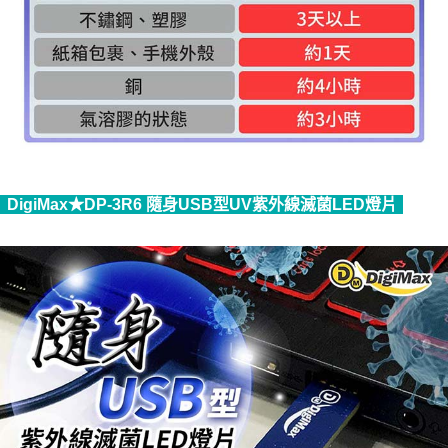
DigiMax★DP-3R6 隨身USB型UV紫外線滅菌LED燈片