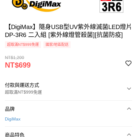
【DigiMax】隨身USB型UV紫外線滅菌LED燈片
DP-3R6 二入組 [紫外線燈管殺菌][抗菌防疫]
超取滿NT$999免運
國家/地區配送
NT$1,200
NT$699
付款與運送方式
超取滿NT$999免運
付款方式
品牌
信用卡一次付款
DigiMax
信用卡分期付款
3 期 0 利率 每期
NT$233
21家銀行
商品特色