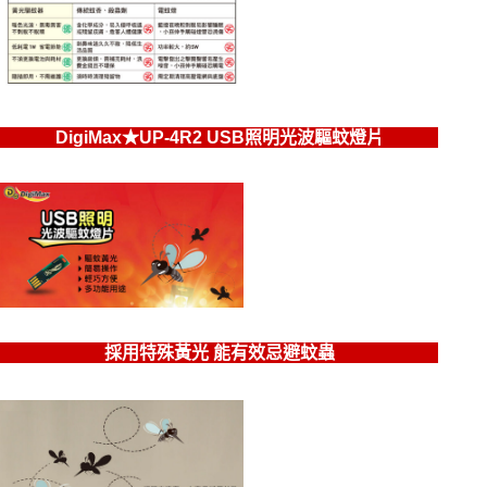
DigiMax★UP-4R2 USB照明光波驅蚊燈片
採用特殊黃光 能有效忌避蚊蟲