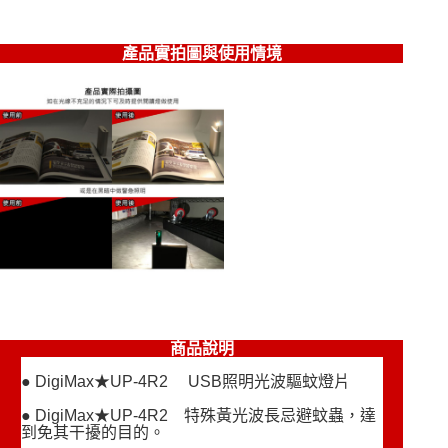
產品實拍圖與使用情境
商品說明
● DigiMax★UP-4R2 USB照明光波驅蚊燈片
● DigiMax★UP-4R2 特殊黃光波長忌避蚊蟲，達
到免其干擾的目的。