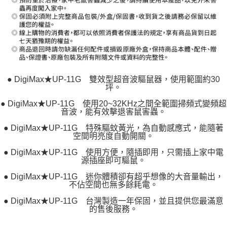
● DigiMax★UP-11G 雙效型超音波驅鼠器，使用範圍約30
坪。
● DigiMax★UP-11G 使用20~32KHz之間全範圍掃頻式變頻超
音波，能有效擊退害鼠害蟲。
● DigiMax★UP-11G 特殊驅蚊黃光，為自動感應式，能隨著
空間明亮度自動開關。
● DigiMax★UP-11G 使用方便，隨插即用，只需插上家中電
源插座即可驅鼠。
● DigiMax★UP-11G 迷你體積卻有超乎想像的大音量輸出，
不佔空間也無多餘耗電。
● DigiMax★UP-11G 台灣製造一年保固，並且提供您最滿意
的售後服務。