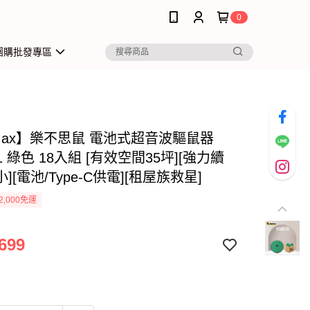
0
團購批發專區
iMax】樂不思鼠 電池式超音波驅鼠器
O1 綠色 18入組 [有效空間35坪][強力續
][電池/Type-C供電][租屋族救星]
2,000免運
699