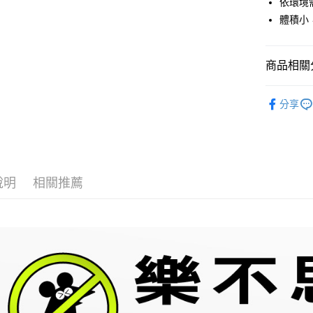
依環境需
臺灣中
元大商
兆豐國
聯邦商
Apple Pay
元大商
匯豐（
體積小
玉山商
台中商
元大商
台新國
聯邦商
台新國
華泰商
Google Pa
玉山商
元大商
台灣樂
遠東國
台新國
玉山商
ATM付款
商品相關分
永豐商
台灣樂
台新國
星展（
台灣樂
品牌專館
中國信
分享
運送方式
團購批發
宅配
團購批發
每筆NT$1
宅配-離島
說明
相關推薦
每筆NT$2