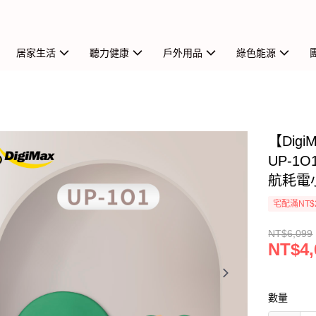
居家生活
聽力健康
戶外用品
綠色能源
【Dig
UP-1
航耗電小
宅配滿NT$
NT$6,099
NT$4,
數量