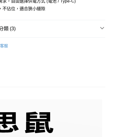
求，自由選擇供電方式 (電池 / Type-C)
小企業銀行
台中商業銀行
業銀行
永豐商業銀行
際商業銀行
臺灣中小企業銀行
業銀行
遠東國際商業銀行
業銀行
永豐商業銀行
台灣）商業銀行
華泰商業銀行
，不佔位，適合狹小縫隙
業銀行
星展（台灣）商業銀行
業銀行
匯豐（台灣）商業銀行
業銀行
永豐商業銀行
際商業銀行
業銀行
遠東國際商業銀行
際商業銀行
中國信託商業銀行
業銀行
聯邦商業銀行
y
業銀行
星展（台灣）商業銀行
業銀行
永豐商業銀行
天信用卡公司
際商業銀行
元大商業銀行
際商業銀行
中國信託商業銀行
業銀行
星展（台灣）商業銀行
類 (3)
業銀行
玉山商業銀行
天信用卡公司
際商業銀行
中國信託商業銀行
台灣）商業銀行
台新國際商業銀行
天信用卡公司
DigiMax
託商業銀行
台灣樂天信用卡公司
客服
團購-驅鼠驅動物
團購-18入組
50，滿NT$2,000(含以上)免運費
50