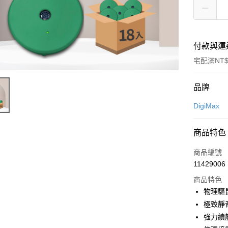
付款與運
宅配滿NT$
付款方式
品牌
信用卡一
DigiMax
信用卡分
商品特色
3 期 
商品編號
6 期 
合作金
11429006
華南商
12 期
合作金
上海商
商品特色
華南商
24 期
合作金
國泰世
物理驅
上海商
華南商
30 期
臺灣中
合作金
極致靜
國泰世
上海商
匯豐（
華南商
臺灣中
合作金
強力續
LINE Pay
國泰世
聯邦商
上海商
匯豐（
華泰商