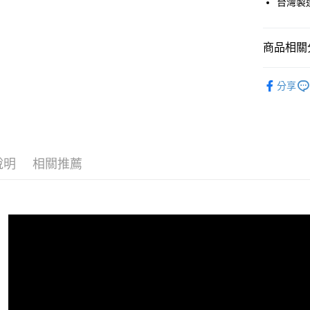
台灣製
臺灣中
元大商
兆豐國
聯邦商
Apple Pay
元大商
匯豐（
玉山商
台中商
元大商
台新國
聯邦商
台新國
華泰商
Google Pa
玉山商
元大商
商品相關分
台灣樂
遠東國
台新國
玉山商
ATM付款
永豐商
台灣樂
品牌專館
台新國
星展（
分享
台灣樂
中國信
團購批發
運送方式
團購批發
宅配
每筆NT$1
說明
相關推薦
宅配-離島
每筆NT$2
香港地區