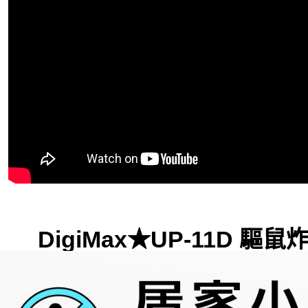
DigiMax★UP-11D 