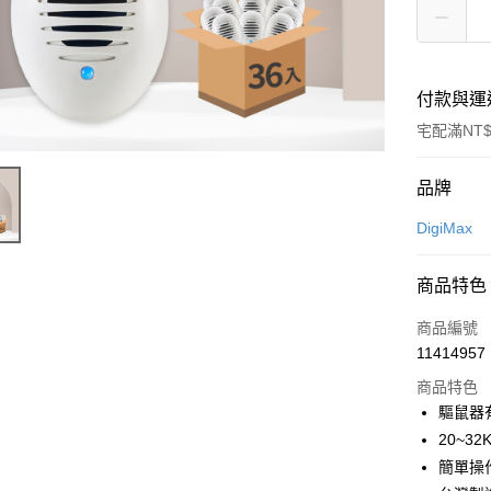
付款與運
宅配滿NT$
付款方式
品牌
信用卡一
DigiMax
信用卡分
商品特色
3 期 
商品編號
6 期 
合作金
11414957
華南商
12 期
合作金
上海商
商品特色
華南商
24 期
合作金
國泰世
驅鼠器
上海商
華南商
30 期
臺灣中
合作金
20~
國泰世
上海商
匯豐（
華南商
臺灣中
合作金
簡單操
LINE Pay
國泰世
聯邦商
上海商
匯豐（
華泰商