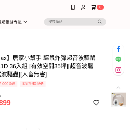
0
團購批發專區
iMax】居家小幫手 驅鼠炸彈超音波驅鼠
-11D 36入組 [有效空間35坪][超音波驅
震波驅蟲][人畜無害]
2,000免運
國家/地區配送
9
899