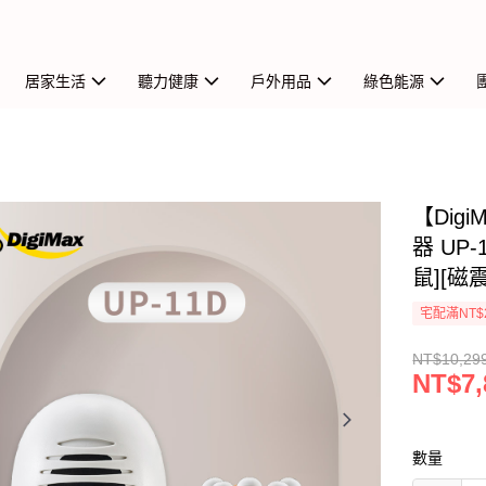
居家生活
聽力健康
戶外用品
綠色能源
【Dig
器 UP
鼠][磁
宅配滿NT$
NT$10,29
NT$7,
數量