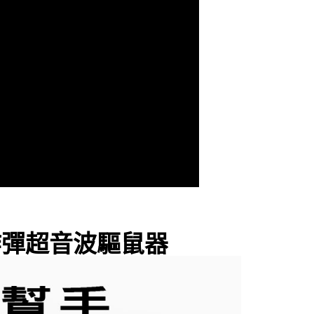
驅鼠炸彈超音波驅鼠器