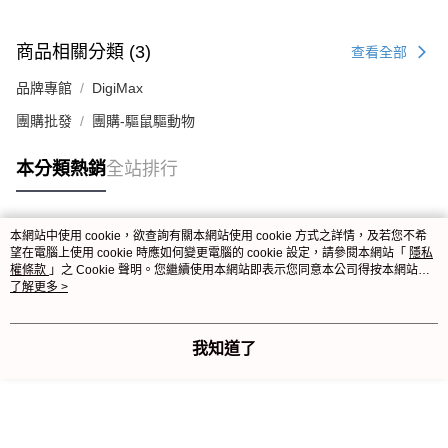
商品相關分類 (3)
查看全部
品牌專館
DigiMax
團購批發
團購-驅鼠驅動物
本分類熱銷
全站排行
本網站中使用 cookie，欲查詢有關本網站使用 cookie 方式之詳情，及若您不希
熱門標籤
望在電腦上使用 cookie 時應如何變更電腦的 cookie 設定，請參閱本網站「
隱私
權條款
」之 Cookie 聲明。您繼續使用本網站即表示您同意本公司得按本網站使
用條款之 Cookie 聲明使用 cookie。
了解更多 >
我知道了